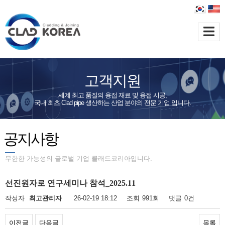
고객지원
세계 최고 품질의 용접 재료 및 용접 시공,
국내 최초 Clad pipe 생산하는 산업 분야의 전문 기업 입니다.
공지사항
무한한 가능성의 글로벌 기업 클래드코리아입니다.
선진원자로 연구세미나 참석_2025.11
작성자
최고관리자
26-02-19 18:12
조회
991회
댓글
0건
이전글
다음글
목록